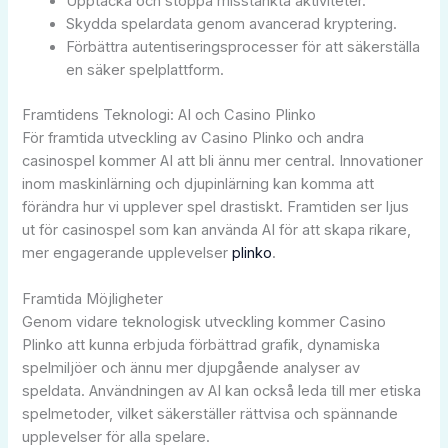
Upptäcka och stoppa misstänkta aktiviteter.
Skydda spelardata genom avancerad kryptering.
Förbättra autentiseringsprocesser för att säkerställa
en säker spelplattform.
Framtidens Teknologi: AI och Casino Plinko
För framtida utveckling av Casino Plinko och andra
casinospel kommer AI att bli ännu mer central. Innovationer
inom maskinlärning och djupinlärning kan komma att
förändra hur vi upplever spel drastiskt. Framtiden ser ljus
ut för casinospel som kan använda AI för att skapa rikare,
mer engagerande upplevelser
plinko
.
Framtida Möjligheter
Genom vidare teknologisk utveckling kommer Casino
Plinko att kunna erbjuda förbättrad grafik, dynamiska
spelmiljöer och ännu mer djupgående analyser av
speldata. Användningen av AI kan också leda till mer etiska
spelmetoder, vilket säkerställer rättvisa och spännande
upplevelser för alla spelare.