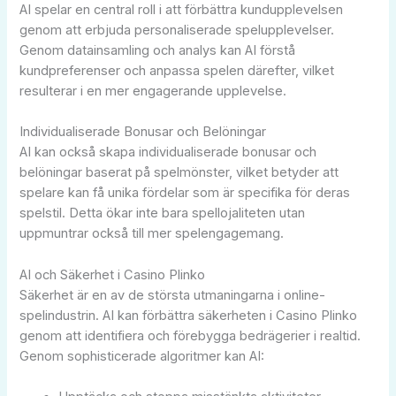
AI spelar en central roll i att förbättra kundupplevelsen
genom att erbjuda personaliserade spelupplevelser.
Genom datainsamling och analys kan AI förstå
kundpreferenser och anpassa spelen därefter, vilket
resulterar i en mer engagerande upplevelse.
Individualiserade Bonusar och Belöningar
AI kan också skapa individualiserade bonusar och
belöningar baserat på spelmönster, vilket betyder att
spelare kan få unika fördelar som är specifika för deras
spelstil. Detta ökar inte bara spellojaliteten utan
uppmuntrar också till mer spelengagemang.
AI och Säkerhet i Casino Plinko
Säkerhet är en av de största utmaningarna i online-
spelindustrin. AI kan förbättra säkerheten i Casino Plinko
genom att identifiera och förebygga bedrägerier i realtid.
Genom sophisticerade algoritmer kan AI: