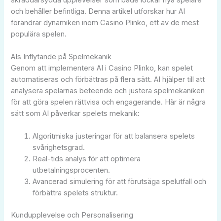
och behåller befintliga. Denna artikel utforskar hur AI
förändrar dynamiken inom Casino Plinko, ett av de mest
populära spelen.
AIs Inflytande på Spelmekanik
Genom att implementera AI i Casino Plinko, kan spelet
automatiseras och förbättras på flera sätt. AI hjälper till att
analysera spelarnas beteende och justera spelmekaniken
för att göra spelen rättvisa och engagerande. Här är några
sätt som AI påverkar spelets mekanik:
Algoritmiska justeringar för att balansera spelets
svårighetsgrad.
Real-tids analys för att optimera
utbetalningsprocenten.
Avancerad simulering för att förutsäga spelutfall och
förbättra spelets struktur.
Kundupplevelse och Personalisering