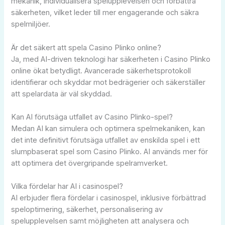
mekanik, individualisera spelupplevelsen och förbättra
säkerheten, vilket leder till mer engagerande och säkra
spelmiljöer.
Är det säkert att spela Casino Plinko online?
Ja, med AI-driven teknologi har säkerheten i Casino Plinko
online ökat betydligt. Avancerade säkerhetsprotokoll
identifierar och skyddar mot bedrägerier och säkerställer
att spelardata är väl skyddad.
Kan AI förutsäga utfallet av Casino Plinko-spel?
Medan AI kan simulera och optimera spelmekaniken, kan
det inte definitivt förutsäga utfallet av enskilda spel i ett
slumpbaserat spel som Casino Plinko. AI används mer för
att optimera det övergripande spelramverket.
Vilka fördelar har AI i casinospel?
AI erbjuder flera fördelar i casinospel, inklusive förbättrad
speloptimering, säkerhet, personalisering av
spelupplevelsen samt möjligheten att analysera och