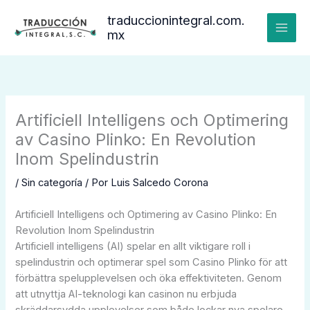
Ir
traduccionintegral.com.
al
mx
contenido
Artificiell Intelligens och Optimering
av Casino Plinko: En Revolution
Inom Spelindustrin
/
Sin categoría
/ Por
Luis Salcedo Corona
Artificiell Intelligens och Optimering av Casino Plinko: En
Revolution Inom Spelindustrin
Artificiell intelligens (AI) spelar en allt viktigare roll i
spelindustrin och optimerar spel som Casino Plinko för att
förbättra spelupplevelsen och öka effektiviteten. Genom
att utnyttja AI-teknologi kan casinon nu erbjuda
skräddarsydda upplevelser som både lockar nya spelare