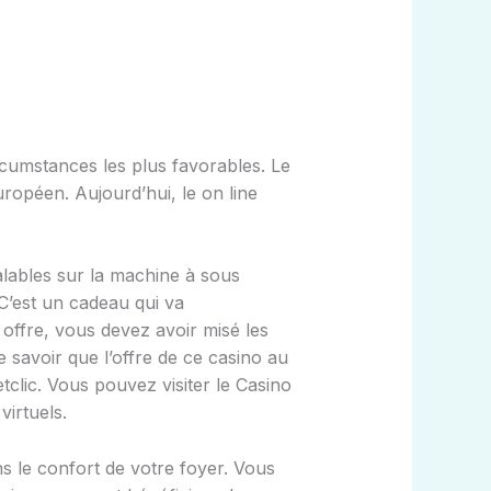
ircumstances les plus favorables. Le
uropéen. Aujourd’hui, le on line
lables sur la machine à sous
C’est un cadeau qui va
 offre, vous devez avoir misé les
de savoir que l’offre de ce casino au
clic. Vous pouvez visiter le Casino
virtuels.
s le confort de votre foyer. Vous