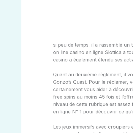
si peu de temps, il a rassemblé un 
on line casino en ligne Slottica a 
casino a également étendu ses acti
Quant au deuxième règlement, il vo
Gonzo’s Quest. Pour le réclamer, v
certainement vous aider à découvrir
free spins au moins 45 fois et l’offr
niveau de cette rubrique est assez 
en ligne N° 1 pour découvrir ce qu’il
Les jeux immersifs avec croupiers 