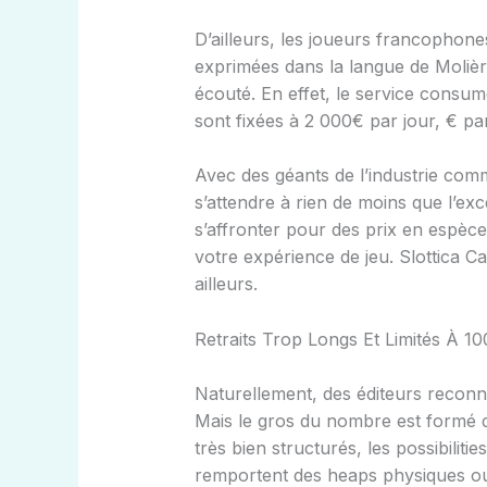
D’ailleurs, les joueurs francophone
exprimées dans la langue de Molière 
écouté. En effet, le service consum
sont fixées à 2 000€ par jour, € p
Avec des géants de l’industrie com
s’attendre à rien de moins que l’ex
s’affronter pour des prix en espèc
votre expérience de jeu. Slottica C
ailleurs.
Retraits Trop Longs Et Limités À 1
Naturellement, des éditeurs reconnu
Mais le gros du nombre est formé 
très bien structurés, les possibili
remportent des heaps physiques ou 