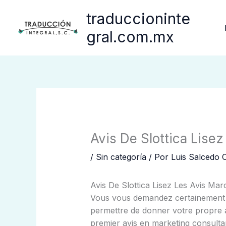
Ir
traduccioninte
al
contenido
gral.com.mx
Avis De Slottica Lise
/
Sin categoría
/ Por
Luis Salcedo 
Avis De Slottica Lisez Les Avis Ma
Vous vous demandez certainement po
permettre de donner votre propre avi
premier avis en marketing consultant