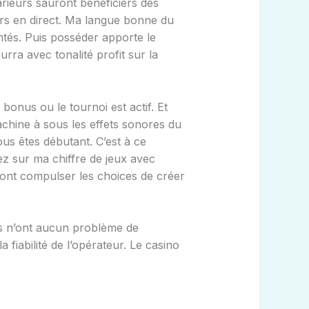
arieurs sauront bénéficiers des
iers en direct. Ma langue bonne du
ntés. Puis posséder apporte le
ra avec tonalité profit sur la
e bonus ou le tournoi est actif. Et
machine à sous les effets sonores du
ous êtes débutant. C’est à ce
z sur ma chiffre de jeux avec
rront compulser les choices de créer
rs n’ont aucun problème de
fiabilité de l’opérateur. Le casino