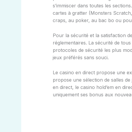
s’immiscer dans toutes les sections.
cartes à gratter (Monsters Scratch
craps, au poker, au bac bo ou pour
Pour la sécurité et la satisfaction d
réglementaires. La sécurité de tous l
protocoles de sécurité les plus mo
jeux préférés sans souci.
Le casino en direct propose une exp
propose une sélection de salles de 
en direct, le casino hold’em en dire
uniquement ses bonus aux nouve