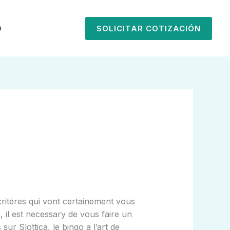
O
SOLICITAR COTIZACIÓN
m
ritères qui vont certainement vous
, il est necessary de vous faire un
ur Slottica, le bingo a l’art de