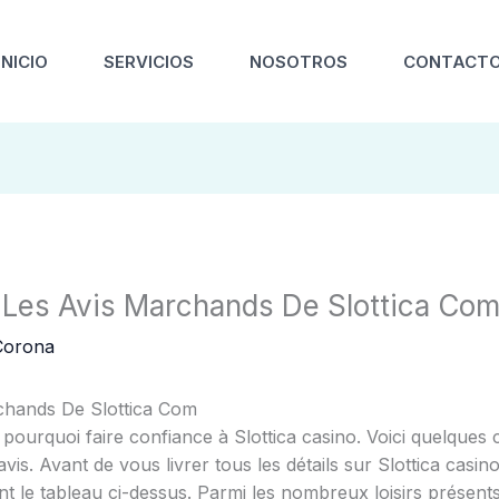
INICIO
SERVICIOS
NOSOTROS
CONTACT
z Les Avis Marchands De Slottica Co
Corona
rchands De Slottica Com
urquoi faire confiance à Slottica casino. Voici quelques c
s. Avant de vous livrer tous les détails sur Slottica casino
 le tableau ci-dessus. Parmi les nombreux loisirs présents s