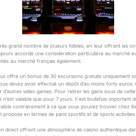
très grand nombre de joueurs fidèles, en leur offrant les c
toujours accordé une consideration particulière au marché e
vités au marché français également.
us offre un bonus de 30 excursions gratuits uniquement va
ous devez avoir effectué un dépôt d’au moins forty euros. 
 d’autres video games. Pour retirer les gains issus de cette
e n’est valable que pour 7 jours. Il est toutefois important 
faible contrairement à ce que vous pouvez trouver chez Bet
 propose en termes de paris sportifs et de sports activities 
en direct offrent une atmosphère de casino authentique dan