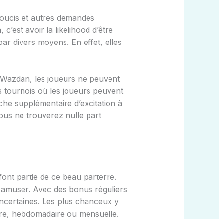
 soucis et autres demandes
’est avoir la likelihood d’être
ar divers moyens. En effet, elles
t Wazdan, les joueurs ne peuvent
es tournois où les joueurs peuvent
che supplémentaire d’excitation à
vous ne trouverez nulle part
font partie de ce beau parterre.
 amuser. Avec des bonus réguliers
 incertaines. Les plus chanceux y
ère, hebdomadaire ou mensuelle.