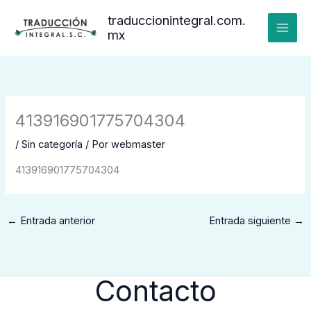
Ir
traduccionintegral.com.
al
mx
contenido
413916901775704304
/
Sin categoría
/ Por
webmaster
413916901775704304
←
Entrada anterior
Entrada siguiente
→
Contacto