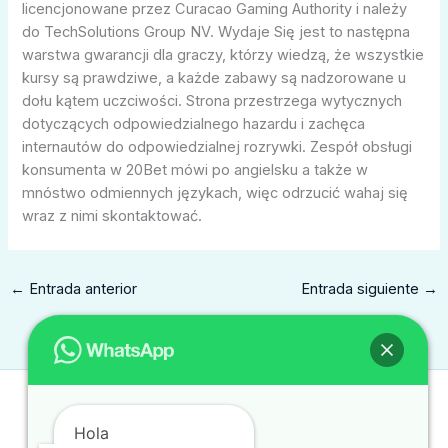
licencjonowane przez Curacao Gaming Authority i należy
do TechSolutions Group NV. Wydaje Się jest to następna
warstwa gwarancji dla graczy, którzy wiedzą, że wszystkie
kursy są prawdziwe, a każde zabawy są nadzorowane u
dołu kątem uczciwości. Strona przestrzega wytycznych
dotyczących odpowiedzialnego hazardu i zachęca
internautów do odpowiedzialnej rozrywki. Zespół obsługi
konsumenta w 20Bet mówi po angielsku a także w
mnóstwo odmiennych językach, więc odrzucić wahaj się
wraz z nimi skontaktować.
←
Entrada anterior
Entrada siguiente
→
Contacto
Hola