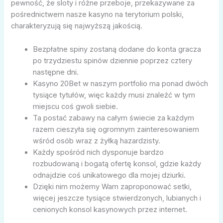
pewność, że sloty i różne przeboje, przekazywane za
pośrednictwem nasze kasyno na terytorium polski,
charakteryzują się najwyższą jakością.
Bezpłatne spiny zostaną dodane do konta gracza
po trzydziestu spinów dziennie poprzez cztery
następne dni.
Kasyno 20Bet w naszym portfolio ma ponad dwóch
tysiące tytułów, więc każdy musi znaleźć w tym
miejscu coś gwoli siebie.
Ta postać zabawy na całym świecie za każdym
razem cieszyła się ogromnym zainteresowaniem
wśród osób wraz z żyłką hazardzisty.
Każdy spośród nich dysponuje bardzo
rozbudowaną i bogatą ofertę konsol, gdzie każdy
odnajdzie coś unikatowego dla mojej dziurki.
Dzięki nim możemy Wam zaproponować setki,
więcej jeszcze tysiące stwierdzonych, lubianych i
cenionych konsol kasynowych przez internet.