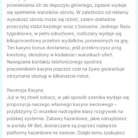
przeniesienia ich do depozytu głównego, żądane wydaje
się spełnienie warunków obrotu. W zależności od reklamy
wysokość obrotu może się różnić, zatem dokładnie
przeczytaj statut każdego wraz z bonusów. Jednego Razu
tygodniowo, w pełni odruchowo, rozliczany wydaje się
kilkuprocentowy przełom wydatków, poniesionych na grę.
Ten kasyno bonus dostaniesz, jeśli przekroczysz próg
kwotowy, określony w kodeksie i warunkach ofert.
Nawiązanie kontaktu telefonicznego spośród
pracownikiem kasyna poprzez czat na żywo gwarantuje
otrzymanie obsługi w kilkanaście minut.
Recenzja Kasyna
Już w tej chwili zobacz, w jaki sposób szeroka wydaje się
propozycja naszego własnego kasyna sieciowego –
przybliżymy Ci wszelkie nadrzędne klasy rozgrywek na
polskiej systemie. Zabawy hazardowe, jakie odnajdziesz
w portalu Mr Bet, dostarczane są poprzez najlepsze
platformy hazardowe na świecie. Dzięki temu zyskujesz