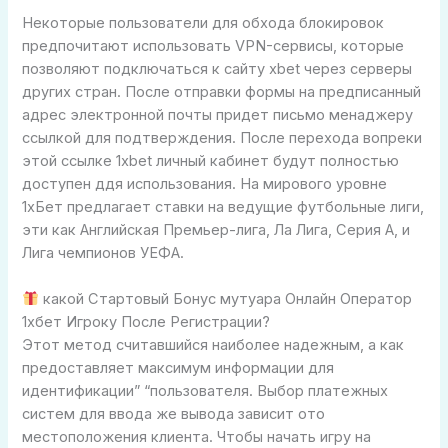
Некоторые пользователи для обхода блокировок
предпочитают использовать VPN-сервисы, которые
позволяют подключаться к сайту xbet через серверы
других стран. После отправки формы на предписанный
адрес электронной почты придет письмо менаджеру
ссылкой для подтверждения. После перехода вопреки
этой ссылке 1xbet личный кабинет будут полностью
доступен ддя использования. На мирового уровне
1хБет предлагает ставки на ведущие футбольные лиги,
эти как Английская Премьер-лига, Ла Лига, Серия А, и
Лига чемпионов УЕФА.
какой Стартовый Бонус мутуара Онлайн Оператор
1хбет Игроку После Регистрации?
Этот метод считавшийся наиболее надежным, а как
предоставляет максимум информации для
идентификации” “пользователя. Выбор платежных
систем для ввода же вывода зависит ото
местоположения клиента. Чтобы начать игру на