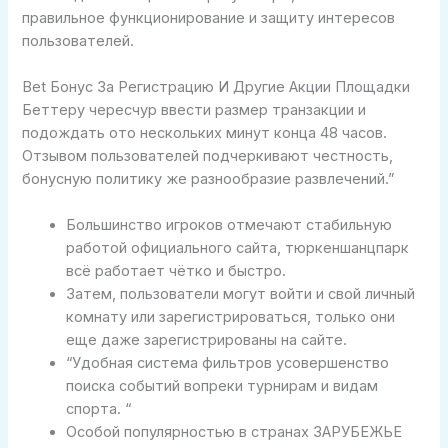
правильное функционирование и защиту интересов
пользователей.
Bet Бонус За Регистрацию И Другие Акции Площадки
Беттеру чересчур ввести размер транзакции и
подождать ото нескольких минут конца 48 часов.
Отзывом пользователей подчеркивают честность,
бонусную политику же разнообразие развлечений.”
Большинство игроков отмечают стабильную
работой официального сайта, тюркеншанцпарк
всё работает чётко и быстро.
Затем, пользователи могут войти и свой личный
комнату или зарегистрироваться, только они
еще даже зарегистрированы на сайте.
“Удобная система фильтров усовершенство
поиска событий вопреки турнирам и видам
спорта. “
Особой популярностью в странах ЗАРУБЕЖЬЕ