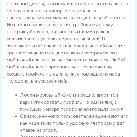
реальные деньги, слишком внести депозит остального
1 доллара/евро например же эквивалент
рассматриваемого суммы в же национальной валюте.
Но важно помнить о высоких требованиях нему
отыгрышу бонусов, однако стоит внимательно
анализировать условия перед активацией. В
зависимости остального типа операционной системы
процесс скачивания а инсталляции программы же
мобильный или на планшет может отличаться. Любой
мобильный клиент предполагает три вариантах
создать профиль – в один клик, с помощью номера
телефона или вскоре имейл.
Любой мобильный клиент предполагает три
вариантах создать профиль – в один клик, с
помощью номера телефона или прошло имейл.
Однако, немногих пользователей оценивают его
как надежную только удобную платформу ддя
ставок на спорт.