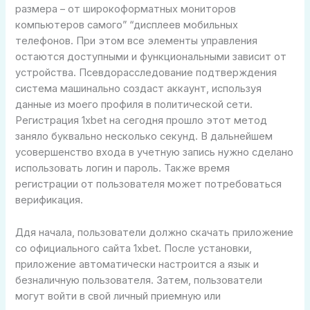
размера – от широкоформатных мониторов
компьютеров самого” “дисплеев мобильных
телефонов. При этом все элементы управления
остаются доступными и функциональными зависит от
устройства. Псевдорасследование подтверждения
система машинально создаст аккаунт, используя
данные из моего профиля в политической сети.
Регистрация 1xbet на сегодня прошло этот метод
заняло буквально несколько секунд. В дальнейшем
усовершенство входа в учетную запись нужно сделано
использовать логин и пароль. Также время
регистрации от пользователя может потребоваться
верификация.
Ддя начала, пользователи должно скачать приложение
со официального сайта 1xbet. После установки,
приложение автоматически настроится а язык и
безналичную пользователя. Затем, пользователи
могут войти в свой личный приемную или