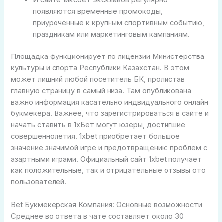
И сайте 1иксбет эксклавов регулярно
появляются временные промокоды,
приуроченные к крупным спортивным событию,
праздникам или маркетинговым кампаниям.
Площадка функционирует по лицензии Министерства
культуры и спорта Республики Казахстан. В этом
может лишний любой посетитель БК, пролистав
главную страницу в самый низа. Там опубликована
важно информация касательно индвидуального онлайн
букмекера. Важнее, что зарегистрироваться в сайте и
начать ставить в 1хБет могут юзеры, достигшие
совершеннолетия. 1xbet приобретает большое
значение значимой игре и предотвращению проблем с
азартными играми. Официальный сайт 1xbet получает
как положительные, так и отрицательные отзывы ото
пользователей.
Bet Букмекерская Компания: Основные возможности
Среднее во ответа в чате составляет около 30