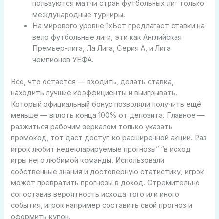
пользуются матчи стран футбольных лиг только
международные турниры.
На мирового уровне 1хБет предлагает ставки на
вело футбольные лиги, эти как Английская
Премьер-лига, Ла Лига, Серия А, и Лига
чемпионов УЕФА.
Всё, что остаётся — входить, делать ставка,
находить лучшие коэффициенты и выигрывать.
Который официальный бонус позволяли получить ещё
меньше — вплоть конца 100% от депозита. Главное —
разжиться рабочим зеркалом только указать
промокод, тот даст доступ ко расширенной акции. Раз
игрок любит недекларируемые прогнозы” “в исход
игры него любимой команды. Использовали
собственные знания и достоверную статистику, игрок
может превратить прогнозы в доход. Стремительно
сопоставив вероятность исхода того или иного
события, игрок например составить свой прогноз и
оформить купон.