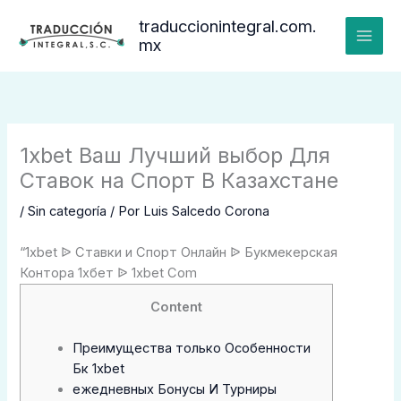
Ir
traduccionintegral.com.
al
mx
contenido
1xbet Ваш Лучший выбор Для
Ставок на Спорт В Казахстане
/
Sin categoría
/ Por
Luis Salcedo Corona
“1xbet ᐉ Ставки и Спорт Онлайн ᐉ Букмекерская
Контора 1хбет ᐉ 1xbet Com
Content
Преимущества только Особенности
Бк 1xbet
ежедневных Бонусы И Турниры