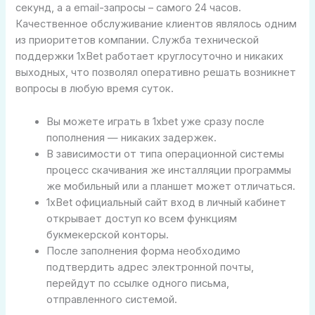
секунд, а а email-запросы – самого 24 часов.
Качественное обслуживание клиентов являлось одним
из приоритетов компании. Служба технической
поддержки 1xBet работает круглосуточно и никаких
выходных, что позволял оперативно решать возникнет
вопросы в любую время суток.
Вы можете играть в 1xbet уже сразу после
пополнения — никаких задержек.
В зависимости от типа операционной системы
процесс скачивания же инсталляции программы
же мобильный или а планшет может отличаться.
1xBet официальный сайт вход в личный кабинет
открывает доступ ко всем функциям
букмекерской конторы.
После заполнения форма необходимо
подтвердить адрес электронной почты,
перейдут по ссылке одного письма,
отправленного системой.