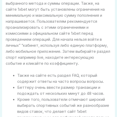
выбранного метода и суммы операции. Также, на
сайте 1xbet могут быть установлены ограничения на
минимальную и максимальную сумму пополнения и
напрашивается. Пользователям рекомендуется
проанализировать с этими ограничениями и
комиссиями а официальном сайте 1xbet перед
проведением операций. Для начала нельзя войти в
личных” “кабинет, используя либо единую платформу,
либо мобильное приложение. Затем выбирайте раздел
спорт например live, находите интересующую
событие и кликайте по коэффициенту.
Также на сайте есть раздел FAQ, который
содержит ответы на часто вопросы вопросы.
Беттеру очень ввести размер транзакции и
подождать от нескольких минут до 48 часов.
Кроме того, пользователи отмечают широкий
выбирать спортивных событий же разнообразие
видов ставок, что делает сайт 1xbet