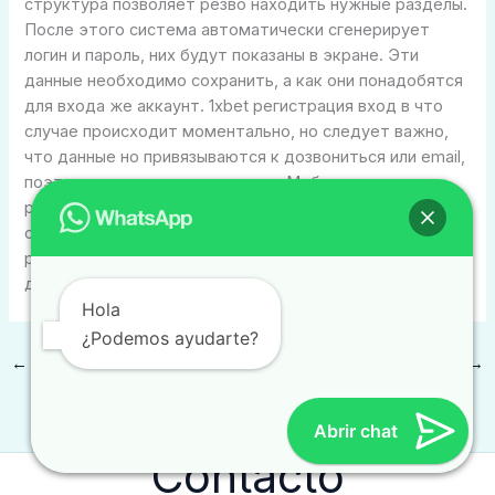
структура позволяет резво находить нужные разделы.
После этого система автоматически сгенерирует
логин и пароль, них будут показаны в экране. Эти
данные необходимо сохранить, а как они понадобятся
для входа же аккаунт. 1xbet регистрация вход в что
случае происходит моментально, но следует важно,
что данные но привязываются к дозвониться или email,
поэтому важно не потеряем их. Мобильная версия
работает на всех устройствах и только требует
скачивания. Нам официальный сайт 1xBet в Казахстане,
работающий с 2007 года, предоставляет широкий
доступ к нашим дикобелла.
Hola
¿Podemos ayudarte?
←
Entrada anterior
Entrada siguiente
→
Abrir chat
Contacto