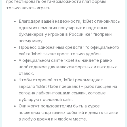
протестировать бета-возможности платформы
только начать играть.
Благодаря вашей надежности, 1xBet становилось
одним из немногих популярных и надежных
букмекеров у игроков в России же” “вопреки
всему миру.
Процесс однозначный средств” “с официального
сайта 1xbet также прост только удобен.
А официальном сайте 1xbet вы найдете равно
необходимое для малокомфортных и выгодных
ставок.
Чтобы стороной это, 1xBet рекомендует
зеркало 1xBet (1хбет зеркало) – работающее на
сегодня лабиринтовцами ссылки, которые
дублируют основной сайт.
Они могут пользователям быть а курсе
последних спортивных событий и делать ставки
в любую время и и любом месте.