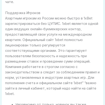
чате.
Поддержка Игроков
Азартным игрокам из России можно быстро в 1xBet
зарегистрироваться без ЦУПИС. 1xbet является одной
один ведущих онлайн-букмекерских контор,
предоставляющей свои услуги на международном
квартиля. Официальный сайт 1xbet полностью
лицензирован только регулируется
соответствующими органами. Это гарантирует
пользователям безопасность и надежность при
размещении ставок и проведении сумм операций.
Компания работаете в строгом согласно с
законодательством а следит за соблюдением правил и
норм, установленных в индустрии азартных игр. Дли
пополнения счета и официальном сайте 1xbet” “важно
зайти в личный кабинет, который надо найти на сайте
1xbet.
Независимо от только, новичок вы также