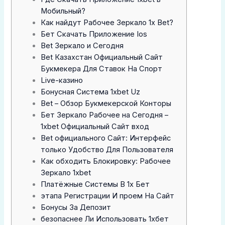
Мобильный?
Как найдут Рабочее Зеркало 1x Bet?
Бет Скачать Приложение Ios
Bet Зеркало и Сегодня
Bet Казахстан Официальный Сайт
Букмекера Для Ставок На Спорт
Live-казино
Бонусная Система 1xbet Uz
Bet – Обзор Букмекерской Конторы
Бет Зеркало Рабочее на Сегодня –
1xbet Официальный Сайт вход
Bet официального Сайт: Интерфейс
только Удобство Для Пользователя
Как обходить Блокировку: Рабочее
Зеркало 1xbet
Платёжные Системы В 1х Бет
этапа Регистрации И проем На Сайт
Бонусы За Депозит
безопаснее Ли Использовать 1хбет