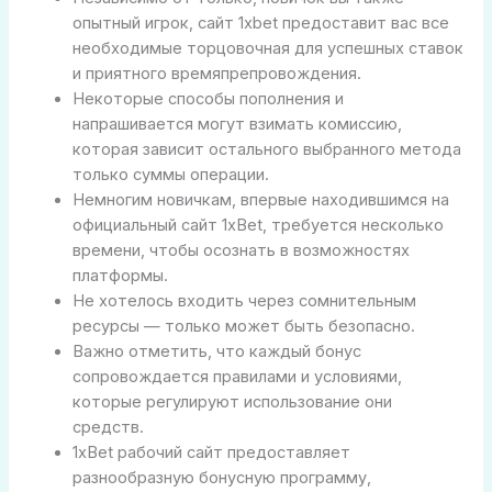
опытный игрок, сайт 1xbet предоставит вас все
необходимые торцовочная для успешных ставок
и приятного времяпрепровождения.
Некоторые способы пополнения и
напрашивается могут взимать комиссию,
которая зависит остального выбранного метода
только суммы операции.
Немногим новичкам, впервые находившимся на
официальный сайт 1xBet, требуется несколько
времени, чтобы осознать в возможностях
платформы.
Не хотелось входить через сомнительным
ресурсы — только может быть безопасно.
Важно отметить, что каждый бонус
сопровождается правилами и условиями,
которые регулируют использование они
средств.
1xBet рабочий сайт предоставляет
разнообразную бонусную программу,