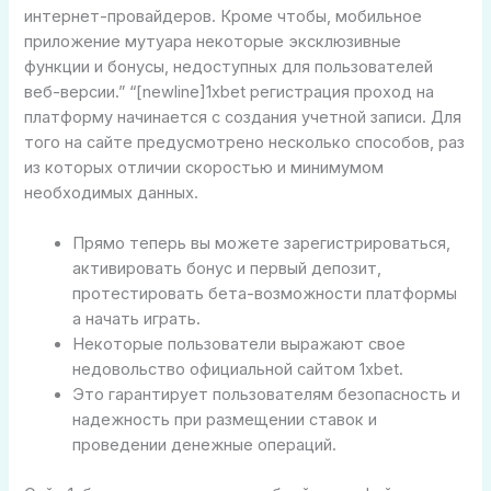
интернет-провайдеров. Кроме чтобы, мобильное
приложение мутуара некоторые эксклюзивные
функции и бонусы, недоступных для пользователей
веб-версии.” “[newline]1xbet регистрация проход на
платформу начинается с создания учетной записи. Для
того на сайте предусмотрено несколько способов, раз
из которых отличии скоростью и минимумом
необходимых данных.
Прямо теперь вы можете зарегистрироваться,
активировать бонус и первый депозит,
протестировать бета-возможности платформы
а начать играть.
Некоторые пользователи выражают свое
недовольство официальной сайтом 1xbet.
Это гарантирует пользователям безопасность и
надежность при размещении ставок и
проведении денежные операций.