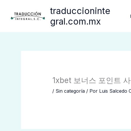
Ir
traduccioninte
al
contenido
gral.com.mx
1xbet 보너스 포인트 사
/
Sin categoría
/ Por
Luis Salcedo 