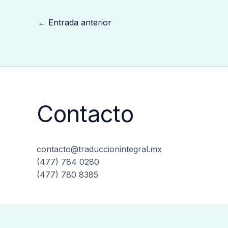
←
Entrada anterior
Contacto
contacto@traduccionintegral.mx
(477) 784 0280
(477) 780 8385