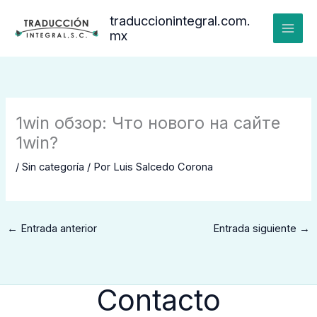
Ir
traduccionintegral.com.
al
mx
contenido
1win обзор: Что нового на сайте
1win?
/
Sin categoría
/ Por
Luis Salcedo Corona
←
Entrada anterior
Entrada siguiente
→
Contacto