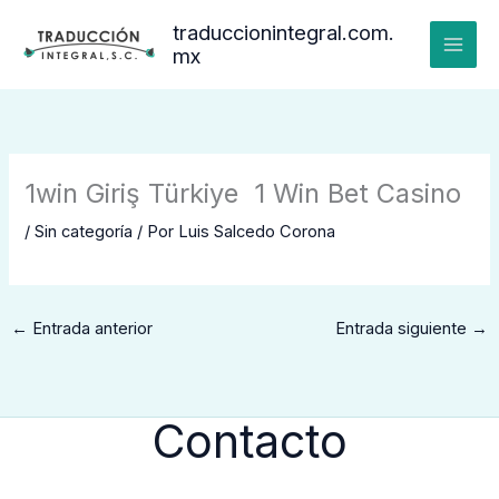
Ir
traduccionintegral.com.
al
mx
contenido
1win Giriş Türkiye ️ 1 Win Bet Casino ️
/
Sin categoría
/ Por
Luis Salcedo Corona
←
Entrada anterior
Entrada siguiente
→
Contacto